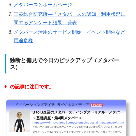
メタバースとホームページ
三菱総合研究所—「メタバースの認知・利用状況に
関するアンケート結果」発表
メタバース活用のサービス開始 イベント開催など
用途多様
独断と偏見で今日のピックアップ（メタバー
ス）
6. の記事に注目です。
イノベーションズアイ BtoBビジネスメディア
1 Pocket
B to B企業のメタバース、インダストリアル・メタバー
ス基礎講座：第4回メタバース...
https://www.innovations-i.com/column/industrial_metaverse/4.html
メタバースは新しい形のホームページになるのではないかと思っています。かなり
プラットフォームもテンプレートも使いやすくなってきた今、これを使ってホーム