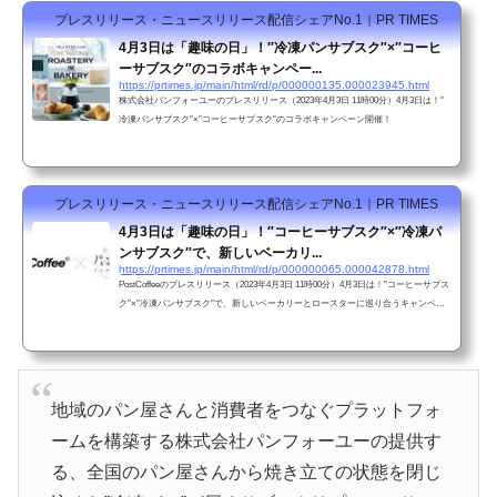
プレスリリース・ニュースリリース配信シェアNo.1｜PR TIMES
4月3日は「趣味の日」！″冷凍パンサブスク″×″コーヒ
ーサブスク″のコラボキャンペー...
https://prtimes.jp/main/html/rd/p/000000135.000023945.html
株式会社パンフォーユーのプレスリリース（2023年4月3日 11時00分）4月3日は！″
冷凍パンサブスク″×″コーヒーサブスク″のコラボキャンペーン開催！
プレスリリース・ニュースリリース配信シェアNo.1｜PR TIMES
4月3日は「趣味の日」！″コーヒーサブスク″×″冷凍パ
ンサブスク″で、新しいベーカリ...
https://prtimes.jp/main/html/rd/p/000000065.000042878.html
PostCoffeeのプレスリリース（2023年4月3日 11時00分）4月3日は！″コーヒーサブス
ク″×″冷凍パンサブスク″で、新しいベーカリーとロースターに巡り合うキャンペー
ン開催
地域のパン屋さんと消費者をつなぐプラットフォ
ームを構築する株式会社パンフォーユーの提供す
る、全国のパン屋さんから焼き立ての状態を閉じ