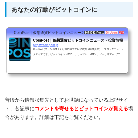
あなたの行動がビットコインに
CoinPost｜仮想通貨ビットコインニュース・投資情報
1678542 Posts
56 Users
249 Pockets
CoinPost｜仮想通貨ビットコインニュース・投資情報
https://coinpost.jp
CoinPost（コインポスト）は国内最大手仮想通貨（暗号資産）・ブロックチェーン
メディアです。ビットコイン（BTC）、リップル（XRP）、イーサリアム（ET
H）、ネム（XEM）などのニュースや投資初心者向け解説記事、リアルタイム価格
チャート、株式を含む金融経済のマーケット解説など、役立つ情報を幅広くお届け
します。
普段から情報収集先としてお世話になっている上記サイ
ト、各記事に
コメントを寄せるとビットコインが貰える
場
合があります。詳細は下記をご覧ください。