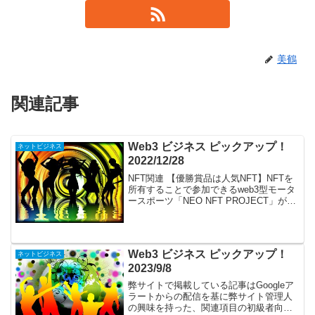
美鶴
関連記事
Web3 ビジネス ピックアップ！
ネットビジネス
2022/12/28
NFT関連 【優勝賞品は人気NFT】NFTを
所有することで参加できるweb3型モータ
ースポーツ「NEO NFT PROJECT」が、
ポルシェスタジオ銀座でリリース直前イ
ベントを開催、12月15日発売のNFTも完
売 【12/27話題】ソラナN...
Web3 ビジネス ピックアップ！
ネットビジネス
2023/9/8
弊サイトで掲載している記事はGoogleア
ラートからの配信を基に弊サイト管理人
の興味を持った、関連項目の初級者向け