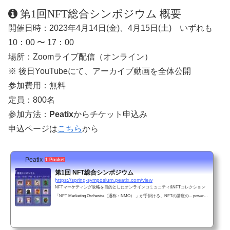
第1回NFT総合シンポジウム 概要
開催日時：2023年4月14日(金)、4月15日(土) いずれも
10：00 〜 17：00
場所：Zoomライブ配信（オンライン）
※ 後日YouTubeにて、アーカイブ動画を全体公開
参加費用：無料
定員：800名
参加方法：
Peatix
からチケット申込み
申込ページは
こちら
から
Peatix
1 Pocket
第1回 NFT総合シンポジウム
https://spring-symposium.peatix.com/view
NFTマーケティング攻略を目的としたオンラインコミュニティ&NFTコレクション
「NFT Marketing Orchestra（通称：NMO） 」が手掛ける、NFTの講座の... powered
by Peatix : More than a ticket.