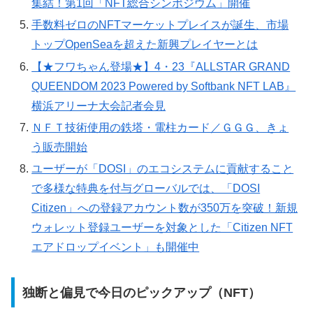
集結！第1回「NFT総合シンポジウム」開催
手数料ゼロのNFTマーケットプレイスが誕生、市場
トップOpenSeaを超えた新興プレイヤーとは
【★フワちゃん登場★】4・23『ALLSTAR GRAND
QUEENDOM 2023 Powered by Softbank NFT LAB』
横浜アリーナ大会記者会見
ＮＦＴ技術使用の鉄塔・電柱カード／ＧＧＧ、きょ
う販売開始
ユーザーが「DOSI」のエコシステムに貢献すること
で多様な特典を付与グローバルでは、「DOSI
Citizen」への登録アカウント数が350万を突破！新規
ウォレット登録ユーザーを対象とした「Citizen NFT
エアドロップイベント」も開催中
独断と偏見で今日のピックアップ（NFT）