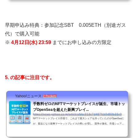
早期申込み特典：参加記念SBT 0.005ETH（別途ガス
代）で購入可能
※
4月12日(水) 23:59
までにお申し込みの方限定
5. の記事に注目です。
Yahoo!ニュース
2 Pockets
手数料ゼロのNFTマーケットプレイスが誕生、市場トッ
プOpenSeaを超えた新興プレイ...
https://news.yahoo.co.jp/articles/bbc313c7d487fcb9d83b33c9dbbb9efdb23bed2e
NFTマーケットプレイス市場で、これまで最大シェアを誇っていたのがOpenSeaだ
が、最近になり新興マーケットプレイスの勢いが増し、競争が激化、市場シェア状
況も大きく変わりつつある。新興プレイヤ