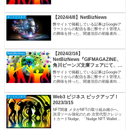
記事を掲載しています。NFT関連 αU
marketとαU walletが「パレットチェー
ン」に対応｜先着順のNFTプレゼント...
【2024/4/8】NetBizNews
ネットビジネス
弊サイトで掲載している記事はGoogleア
ラートからの配信を基に弊サイト管理人
の興味を持った、関連項目の初級者向け
記事を掲載しています。サブスク関連は
こちらに引越ししました。ピックアップ
記事の要約はChatGPTにて行っていま
す。「独断と偏...
【2024/2/16】
Web3BizNews
NetBizNews『GIFMAGAZINE、
角川ビーンズ文庫フェアにて、
NFTを活用したデジタルスタンプ
弊サイトで掲載している記事はGoogleア
ラリーキャンペーンを本日より開
ラートからの配信を基に弊サイト管理人
の興味を持った、関連項目の初級者向け
始！』他
記事を掲載しています。サブスク関連は
こちらに引越ししました。ピックアップ
記事の要約はChatGPTにて行っていま
Web3 ビジネス ピックアップ！
ネットビジネス
す。本投稿には...
2023/3/15
NFT関連 メタがNFTの取り組み縮小へ、
決済ツール強化のため 次世代型クレジッ
トカードNudge、「Nudge NFT Wallet
β」を提供開始 西武渋谷店でＮＦＴアー
トを展示・装飾／ＮＦＴマーケットプレ