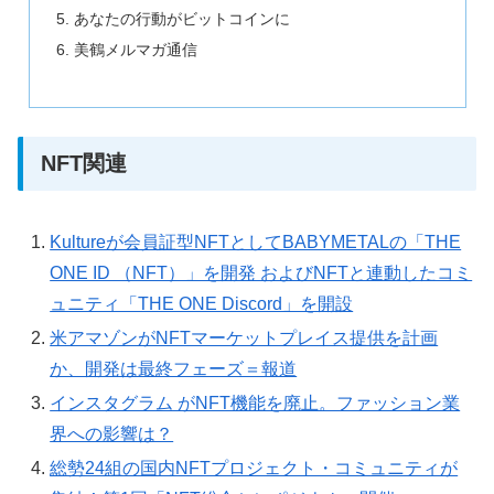
あなたの行動がビットコインに
美鶴メルマガ通信
NFT関連
Kultureが会員証型NFTとしてBABYMETALの「THE
ONE ID （NFT）」を開発 およびNFTと連動したコミ
ュニティ「THE ONE Discord」を開設
米アマゾンがNFTマーケットプレイス提供を計画
か、開発は最終フェーズ＝報道
インスタグラム がNFT機能を廃止。ファッション業
界への影響は？
総勢24組の国内NFTプロジェクト・コミュニティが