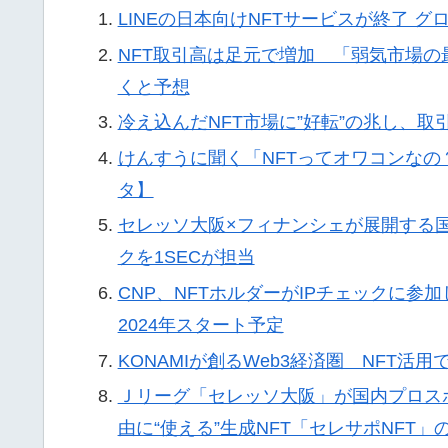
LINEの日本向けNFTサービスが終了 グ
NFT取引高は足元で増加 「弱気市場の
くと予想
冷え込んだNFT市場に”好転”の兆し、
けんすうに聞く「NFTってオワコンなの？」
タ】
セレッソ大阪×フィナンシェが展開する
クを1SECが担当
CNP、NFTホルダーがIPチェックに参加
2024年スタート予定
KONAMIが創るWeb3経済圏 NFT活
Ｊリーグ「セレッソ大阪」が国内プロス
由に“使える”生成NFT「セレサポNFT