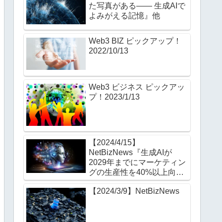
アップ！
た写真がある—— 生成AIで
Web3 BIZ ピックアップ！
よみがえる記憶』他
2022/10/14
Web3 BIZ ピックアップ！
2022/10/13
Web3 ビジネス ピックアッ
プ！2023/1/13
【2024/4/15】
NetBizNews『生成AIが
2029年までにマーケティン
グの生産性を40%以上向上
させる IDC予測』他
【2024/3/9】NetBizNews