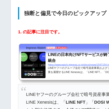
独断と偏見で今日のピックアップ（
1. の記事に注目です。
Impress Watch
3 Users
6 Pockets
LINEの日本向けNFTサービスが終
統合
https://www.watch.impress.co.jp/docs/news/1547154.h
LINEヤフーのグループ会社で暗号資産事業および
業を展開するLINE Xenesisは、「LINE NFT」「DO
連サービスを2024年1月5日から順次終了する。今
は、グローバルでNFTプラットフォームを展開するLIN
10日から開始する新たな「DOSI」で展開される。
LINEヤフーのグループ会社で暗号資産
LINE Xenesisは、「
LINE NFT
」「
DOSI W