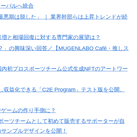
ローバルへ統合
最悪期は脱した」 ｜ 業界幹部らは上昇トレンドが続
取引増と相場回復に対する専門家の展望は？
の興味深い回答／【MUGENLABO Café・推しス
国内初プロスポーツチーム公式生成NFTのアートワー
し収益化できる「C2E Program」テスト版を公開。
用でゲームの作り手側に？
ポーツチームとして初めて販売するサポーターが自
」のサンプルデザインを公開！