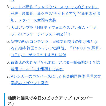
シャドバ新作『シャドウバース ワールズビヨンド』
発表。超進化、新クラス“ナイトメア”など新要素が追
加。メタバース空間も実装
大型ガンプラ「HG ティフォエウスガンダム・キメ
ラ」のパッケージイラスト初公開！
新技術融合コンテンツ、日韓文化交流の架け橋とな
ると期待 韓国コンテンツ振興院、「The Oulim (調和)
in Tokyo」が今月の１４日に開催
百貨店の大丸が「VRChat」アバター販売開始！？試
着用ワールドにお邪魔してみた
Vシンガーの声をベースにした音楽的同位体 星界の文
字読み上げソフト発売
独断と偏見で今日のピックアップ（メタバー
ス）