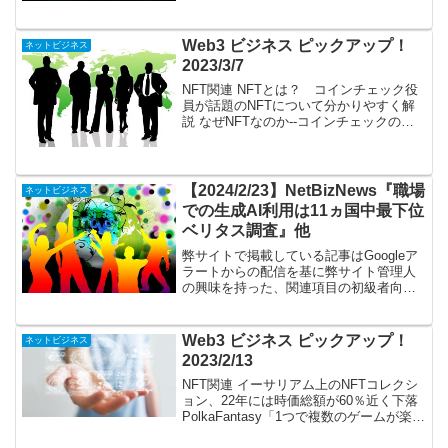
が掲載され、本サイトはアフィリエイト
プログラムによる収益を得ています。
Amazonアソシエ...
Web3 ビジネス ピックアップ！
ネットビジネス
2023/3/7
NFT関連 NFTとは？ コインチェック役
員が話題のNFTについて分かりやすく解
説 なぜNFTなのか--コインチェックのメ
タバース都市Oasisが目指す「Web3時代
のコミュニティのあり方」 応募者全員
NFT無料プレゼント第２弾が本日スタ
ー...
【2024/2/23】NetBizNews『職場
ネットビジネス
での生成AI利用は11ヵ国中最下位
ベリタス調査』他
弊サイトで掲載している記事はGoogleア
ラートからの配信を基に弊サイト管理人
の興味を持った、関連項目の初級者向け
記事を掲載しています。サブスク関連は
こちらに引越ししました。ピックアップ
記事の要約はChatGPTにて行っていま
Web3 ビジネス ピックアップ！
ネットビジネス
す。本投稿には...
2023/2/13
NFT関連 イーサリアム上のNFTコレクシ
ョン、22年には時価総額が60％近く下落
PolkaFantasy「1つで複数のゲームが楽し
める限定NFT」販売へ 西野亮廣さんの新