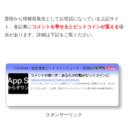
普段から情報収集先としてお世話になっている上記サイ
ト、各記事に
コメントを寄せるとビットコインが貰える
場
合があります。詳細は下記をご覧ください。
CoinPost｜仮想通貨ビットコインニュース・投資情報
52 Posts
1 Pocket
コメントの使い方：あなたの行動がビットコインに
https://coinpost.jp/?page_id=234126
コメントをしてビットコインを貰おう！いつもCoinPostをご利用いただき、ありが
とうございます。この度、日本でトークンエコノミーに取り組むLinks株式会社と提
携し、ビットコインなどのトークンをインセンティブ（報酬）にしたコメント欄の
提供
スポンサーリンク