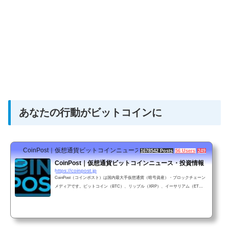
あなたの行動がビットコインに
CoinPost｜仮想通貨ビットコインニュース・投資情報
1678542 Posts
56 Users
249 Pockets
CoinPost｜仮想通貨ビットコインニュース・投資情報
https://coinpost.jp
CoinPost（コインポスト）は国内最大手仮想通貨（暗号資産）・ブロックチェーン
メディアです。ビットコイン（BTC）、リップル（XRP）、イーサリアム（ET
H）、ネム（XEM）などのニュースや投資初心者向け解説記事、リアルタイム価格
チャート、株式を含む金融経済のマーケット解説など、役立つ情報を幅広くお届け
します。