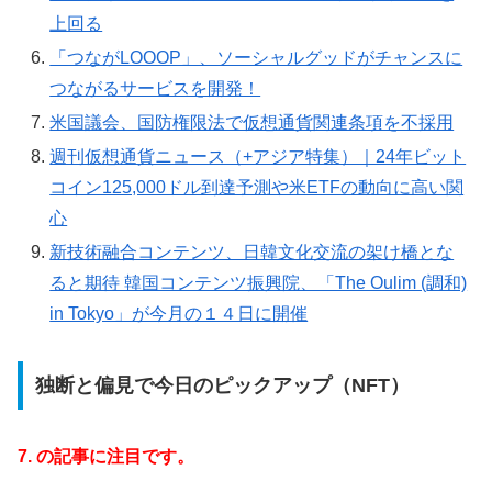
上回る
「つながLOOOP」、ソーシャルグッドがチャンスに
つながるサービスを開発！
米国議会、国防権限法で仮想通貨関連条項を不採用
週刊仮想通貨ニュース（+アジア特集）｜24年ビット
コイン125,000ドル到達予測や米ETFの動向に高い関
心
新技術融合コンテンツ、日韓文化交流の架け橋とな
ると期待 韓国コンテンツ振興院、「The Oulim (調和)
in Tokyo」が今月の１４日に開催
独断と偏見で今日のピックアップ（NFT）
7. の記事に注目です。