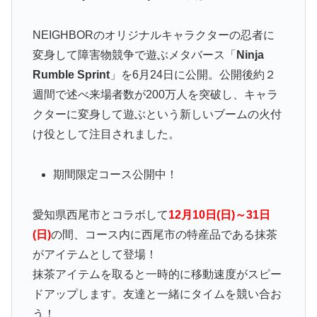
NEIGHBORのオリジナルキャラクターの忍者に
変身して障害物競争で遊ぶメタバース「
Ninja
Rumble Sprint
」を6月24日に公開。公開後約２
週間で述べ来場者数が200万人を突破し、キャラ
クターに変身して遊ぶという新しいブームの火付
け役として注目されました。
期間限定コース公開中！
愛知県西尾市とコラボして
12月10日(日)～31日
(日)
の間、コース内に西尾市の特産品である抹茶
がアイテムとして登場！
抹茶アイテムを取ると一時的に移動速度がスピー
ドアップします。友達と一緒にタイムを競い合お
う！