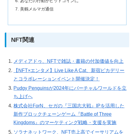
あなたの行動がビットコインに
美鶴メルマガ通信
NFT関連
メディアドゥ、NFTで雑誌・書籍の付加価値を向上
【NFT×エンタメ】Live Like A Cat、新宿ピカデリー
とコラボレーションイベント開催決定！
Pudgy Penguinsが2024年にバーチャルワールドを立
ち上げへ
株式会社ForN、セガの『三国志大戦』IPを活用した
新作ブロックチェーンゲーム『Battle of Three
Kingdoms』のマーケティング戦略・支援を実施
ソラナネットワーク、NFT売上高でイーサリアムを