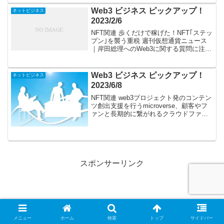
刊『夢と金』で、「NFT」の理解度が段
違いに上がる!? イーサリア...
Web3 ビジネス ピックアップ！
ネットビジネス
2023/2/6
NFT関連 歩くだけで稼げた！NFT｢ステッ
プン｣を襲う重税 週刊仮想通貨ニュース
｜岸田総理へのWeb3に関する質問に注目
集まる、ETH供給量が純減など グーグル
の親会社アルファベット「企業のミッシ
ョン達成にAIは非常に重要」 バイナン
Web3 ビジネス ピックアップ！
ネットビジネス
ス ...
2023/6/8
NFT関連 web3プロジェクト発のコンテン
ツ創出支援を行うmicroverse、顧客やフ
ァンと長期的に繋がれるクラウドファン
ディングプラットフォーム「BloomPad」
を2023年7月にローンチ決定 地雷系女子
のためのNFT爆誕！Adam...
スポンサーリンク
メニュー
ホーム
検索
トップ
サイドバー