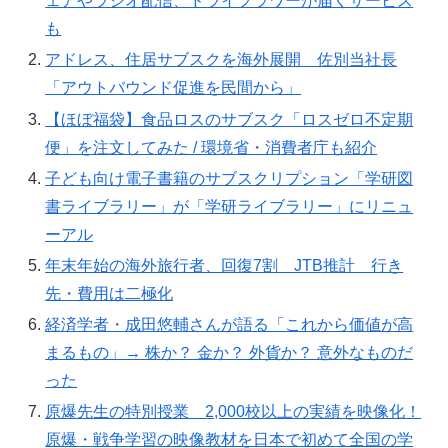
ェアやラジオ配信、ドライフラワーが届くサービス
も
アドレス、住居サブスクを海外展開 佐別当社長
「アウトバウンド促進を民間から」
【ほぼ福袋】食品ロスのサブスク「ロスゼロ不定期
便」を注文してみた / 環境省・消費者庁も紹介
子ども向け電子書籍のサブスクリプション「学研図
書ライブラリー」が「学研ライブラリー」にリニュ
ーアル
年末年始の海外旅行者、回復7割 JTB推計 行き
先・費用は二極化
経済学者・成田悠輔さんが語る「これから価値が高
まるもの」→ 株か？ 金か？ 外貨か？ 意外なものだ
った
原爆先生の特別授業 2,000校以上の実績を映像化！
原爆・戦争学習の映像教材を日本で初めて全国の学